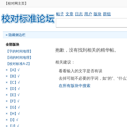
【校对网主页】
帖子
文章
日志
用户
版块
群组
«
隐藏侧边栏
全部版块
抱歉，没有找到相关的精华帖。
【字的时间地理】
【词的时间地理】
相关建议：
【校对标准A-Z】
× 【A】√
看看输入的文字是否有误
× 【B】√
去掉可能不必要的字词，如“的”、“什么
× 【C】√
在所有版块中搜索
× 【D】√
× 【E】√
× 【F】√
× 【G】√
× 【H】√
× 【I】√
× 【J】√