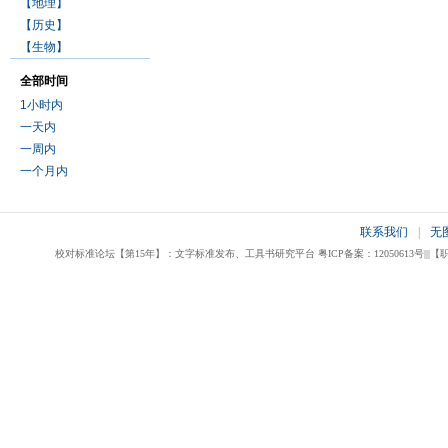
【地理】
【历史】
【生物】
全部时间
1小时内
一天内
一周内
一个月内
联系我们
|
无
校对标准论坛【第15年】：文字标准发布、工具书研究平台 粤ICP备案：12050613号|||【职业校