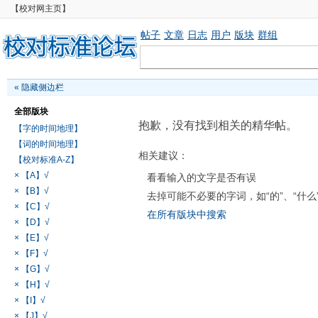
【校对网主页】
帖子
文章
日志
用户
版块
群组
«
隐藏侧边栏
全部版块
抱歉，没有找到相关的精华帖。
【字的时间地理】
【词的时间地理】
相关建议：
【校对标准A-Z】
× 【A】√
看看输入的文字是否有误
× 【B】√
去掉可能不必要的字词，如“的”、“什么
× 【C】√
在所有版块中搜索
× 【D】√
× 【E】√
× 【F】√
× 【G】√
× 【H】√
× 【I】√
× 【J】√