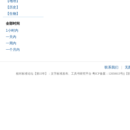
【地理】
【历史】
【生物】
全部时间
1小时内
一天内
一周内
一个月内
联系我们
|
无
校对标准论坛【第15年】：文字标准发布、工具书研究平台 粤ICP备案：12050613号|||【职业校