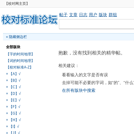
【校对网主页】
帖子
文章
日志
用户
版块
群组
«
隐藏侧边栏
全部版块
抱歉，没有找到相关的精华帖。
【字的时间地理】
【词的时间地理】
相关建议：
【校对标准A-Z】
× 【A】√
看看输入的文字是否有误
× 【B】√
去掉可能不必要的字词，如“的”、“什么
× 【C】√
在所有版块中搜索
× 【D】√
× 【E】√
× 【F】√
× 【G】√
× 【H】√
× 【I】√
× 【J】√