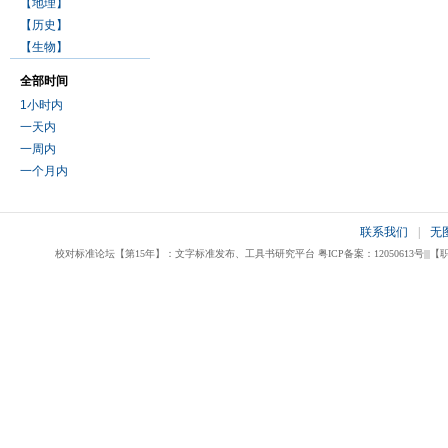
【地理】
【历史】
【生物】
全部时间
1小时内
一天内
一周内
一个月内
联系我们
|
无
校对标准论坛【第15年】：文字标准发布、工具书研究平台 粤ICP备案：12050613号|||【职业校