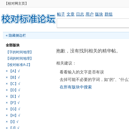
【校对网主页】
帖子
文章
日志
用户
版块
群组
«
隐藏侧边栏
全部版块
抱歉，没有找到相关的精华帖。
【字的时间地理】
【词的时间地理】
相关建议：
【校对标准A-Z】
× 【A】√
看看输入的文字是否有误
× 【B】√
去掉可能不必要的字词，如“的”、“什么
× 【C】√
在所有版块中搜索
× 【D】√
× 【E】√
× 【F】√
× 【G】√
× 【H】√
× 【I】√
× 【J】√