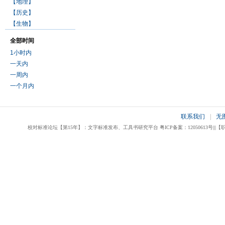
【地理】
【历史】
【生物】
全部时间
1小时内
一天内
一周内
一个月内
联系我们
|
无
校对标准论坛【第15年】：文字标准发布、工具书研究平台 粤ICP备案：12050613号|||【职业校