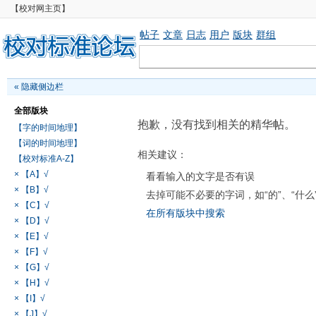
【校对网主页】
帖子
文章
日志
用户
版块
群组
«
隐藏侧边栏
全部版块
抱歉，没有找到相关的精华帖。
【字的时间地理】
【词的时间地理】
相关建议：
【校对标准A-Z】
× 【A】√
看看输入的文字是否有误
× 【B】√
去掉可能不必要的字词，如“的”、“什么
× 【C】√
在所有版块中搜索
× 【D】√
× 【E】√
× 【F】√
× 【G】√
× 【H】√
× 【I】√
× 【J】√