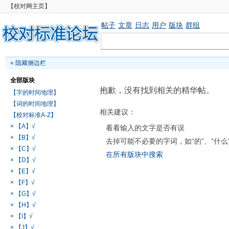
【校对网主页】
帖子
文章
日志
用户
版块
群组
«
隐藏侧边栏
全部版块
抱歉，没有找到相关的精华帖。
【字的时间地理】
【词的时间地理】
相关建议：
【校对标准A-Z】
× 【A】√
看看输入的文字是否有误
× 【B】√
去掉可能不必要的字词，如“的”、“什么
× 【C】√
在所有版块中搜索
× 【D】√
× 【E】√
× 【F】√
× 【G】√
× 【H】√
× 【I】√
× 【J】√