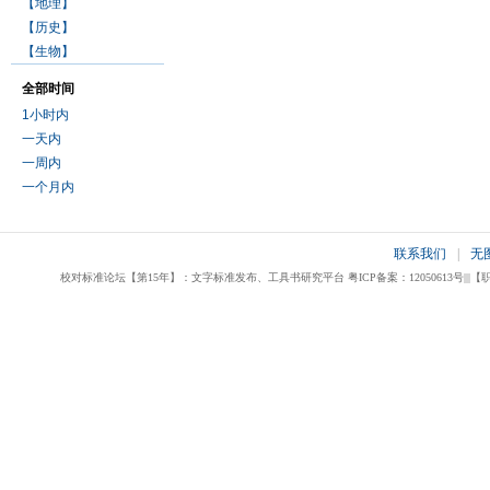
【地理】
【历史】
【生物】
全部时间
1小时内
一天内
一周内
一个月内
联系我们
|
无
校对标准论坛【第15年】：文字标准发布、工具书研究平台 粤ICP备案：12050613号|||【职业校