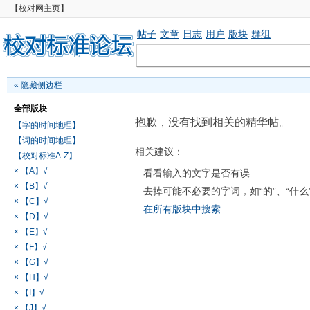
【校对网主页】
帖子
文章
日志
用户
版块
群组
«
隐藏侧边栏
全部版块
抱歉，没有找到相关的精华帖。
【字的时间地理】
【词的时间地理】
相关建议：
【校对标准A-Z】
× 【A】√
看看输入的文字是否有误
× 【B】√
去掉可能不必要的字词，如“的”、“什么
× 【C】√
在所有版块中搜索
× 【D】√
× 【E】√
× 【F】√
× 【G】√
× 【H】√
× 【I】√
× 【J】√