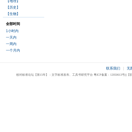
【地理】
【历史】
【生物】
全部时间
1小时内
一天内
一周内
一个月内
联系我们
|
无
校对标准论坛【第15年】：文字标准发布、工具书研究平台 粤ICP备案：12050613号|||【职业校