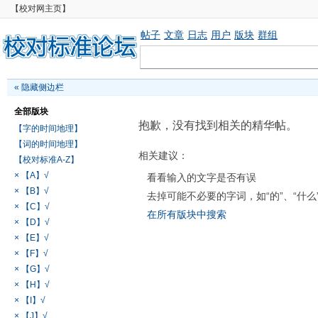
【校对网主页】
帖子
文章
日志
用户
版块
群组
«
隐藏侧边栏
全部版块
抱歉，没有找到相关的精华帖。
【字的时间地理】
【词的时间地理】
相关建议：
【校对标准A-Z】
× 【A】√
看看输入的文字是否有误
× 【B】√
去掉可能不必要的字词，如“的”、“什么
× 【C】√
在所有版块中搜索
× 【D】√
× 【E】√
× 【F】√
× 【G】√
× 【H】√
× 【I】√
× 【J】√