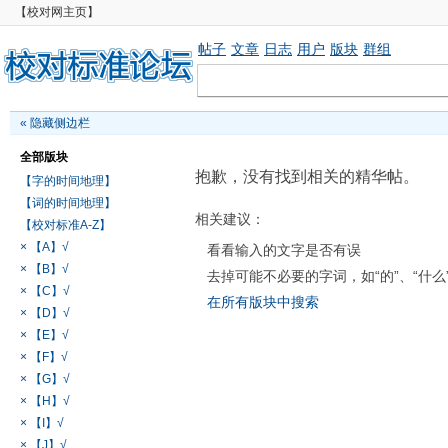
【校对网主页】
帖子
文章
日志
用户
版块
群组
«
隐藏侧边栏
全部版块
抱歉，没有找到相关的精华帖。
【字的时间地理】
【词的时间地理】
相关建议：
【校对标准A-Z】
× 【A】√
看看输入的文字是否有误
× 【B】√
去掉可能不必要的字词，如“的”、“什么
× 【C】√
在所有版块中搜索
× 【D】√
× 【E】√
× 【F】√
× 【G】√
× 【H】√
× 【I】√
× 【J】√