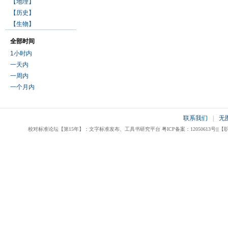
【地理】
【历史】
【生物】
全部时间
1小时内
一天内
一周内
一个月内
联系我们
|
无
校对标准论坛【第15年】：文字标准发布、工具书研究平台 粤ICP备案：12050613号|||【职业校