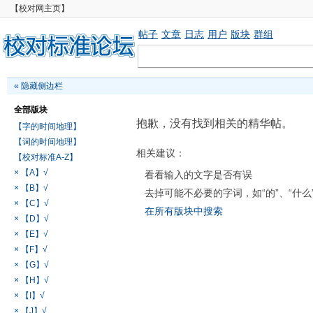
【校对网主页】
帖子
文章
日志
用户
版块
群组
«
隐藏侧边栏
全部版块
抱歉，没有找到相关的精华帖。
【字的时间地理】
【词的时间地理】
相关建议：
【校对标准A-Z】
× 【A】√
看看输入的文字是否有误
× 【B】√
去掉可能不必要的字词，如“的”、“什么
× 【C】√
在所有版块中搜索
× 【D】√
× 【E】√
× 【F】√
× 【G】√
× 【H】√
× 【I】√
× 【J】√