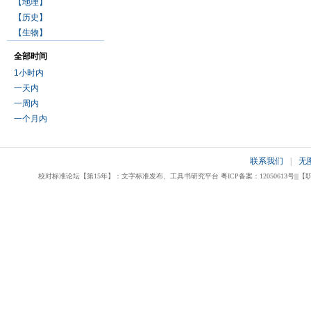
【地理】
【历史】
【生物】
全部时间
1小时内
一天内
一周内
一个月内
联系我们
|
无
校对标准论坛【第15年】：文字标准发布、工具书研究平台 粤ICP备案：12050613号|||【职业校