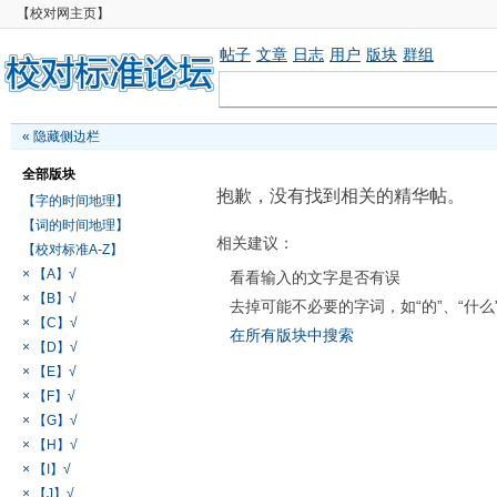
【校对网主页】
帖子
文章
日志
用户
版块
群组
«
隐藏侧边栏
全部版块
抱歉，没有找到相关的精华帖。
【字的时间地理】
【词的时间地理】
相关建议：
【校对标准A-Z】
× 【A】√
看看输入的文字是否有误
× 【B】√
去掉可能不必要的字词，如“的”、“什么
× 【C】√
在所有版块中搜索
× 【D】√
× 【E】√
× 【F】√
× 【G】√
× 【H】√
× 【I】√
× 【J】√