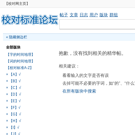
【校对网主页】
帖子
文章
日志
用户
版块
群组
«
隐藏侧边栏
全部版块
抱歉，没有找到相关的精华帖。
【字的时间地理】
【词的时间地理】
相关建议：
【校对标准A-Z】
× 【A】√
看看输入的文字是否有误
× 【B】√
去掉可能不必要的字词，如“的”、“什么
× 【C】√
在所有版块中搜索
× 【D】√
× 【E】√
× 【F】√
× 【G】√
× 【H】√
× 【I】√
× 【J】√