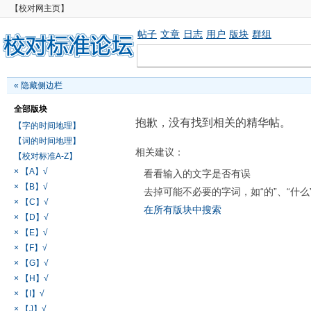
【校对网主页】
帖子
文章
日志
用户
版块
群组
«
隐藏侧边栏
全部版块
抱歉，没有找到相关的精华帖。
【字的时间地理】
【词的时间地理】
相关建议：
【校对标准A-Z】
× 【A】√
看看输入的文字是否有误
× 【B】√
去掉可能不必要的字词，如“的”、“什么
× 【C】√
在所有版块中搜索
× 【D】√
× 【E】√
× 【F】√
× 【G】√
× 【H】√
× 【I】√
× 【J】√