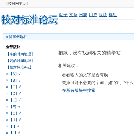
【校对网主页】
帖子
文章
日志
用户
版块
群组
«
隐藏侧边栏
全部版块
抱歉，没有找到相关的精华帖。
【字的时间地理】
【词的时间地理】
相关建议：
【校对标准A-Z】
× 【A】√
看看输入的文字是否有误
× 【B】√
去掉可能不必要的字词，如“的”、“什么
× 【C】√
在所有版块中搜索
× 【D】√
× 【E】√
× 【F】√
× 【G】√
× 【H】√
× 【I】√
× 【J】√