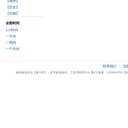
【地理】
【历史】
【生物】
全部时间
1小时内
一天内
一周内
一个月内
联系我们
|
无
校对标准论坛【第15年】：文字标准发布、工具书研究平台 粤ICP备案：12050613号|||【职业校