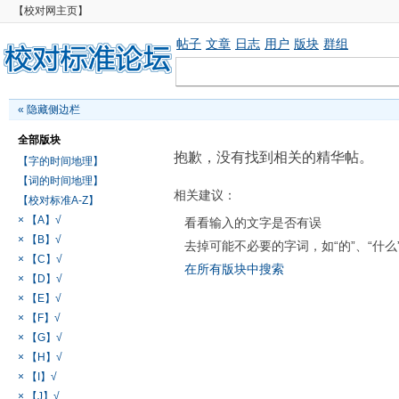
【校对网主页】
帖子
文章
日志
用户
版块
群组
«
隐藏侧边栏
全部版块
抱歉，没有找到相关的精华帖。
【字的时间地理】
【词的时间地理】
相关建议：
【校对标准A-Z】
× 【A】√
看看输入的文字是否有误
× 【B】√
去掉可能不必要的字词，如“的”、“什么
× 【C】√
在所有版块中搜索
× 【D】√
× 【E】√
× 【F】√
× 【G】√
× 【H】√
× 【I】√
× 【J】√