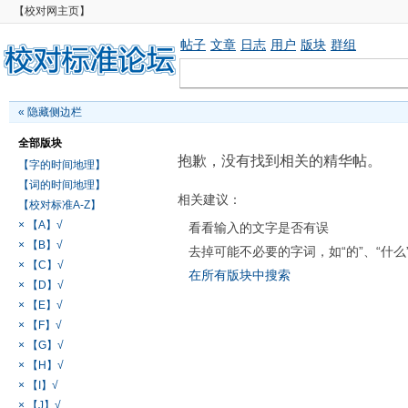
【校对网主页】
帖子
文章
日志
用户
版块
群组
«
隐藏侧边栏
全部版块
抱歉，没有找到相关的精华帖。
【字的时间地理】
【词的时间地理】
相关建议：
【校对标准A-Z】
× 【A】√
看看输入的文字是否有误
× 【B】√
去掉可能不必要的字词，如“的”、“什么
× 【C】√
在所有版块中搜索
× 【D】√
× 【E】√
× 【F】√
× 【G】√
× 【H】√
× 【I】√
× 【J】√