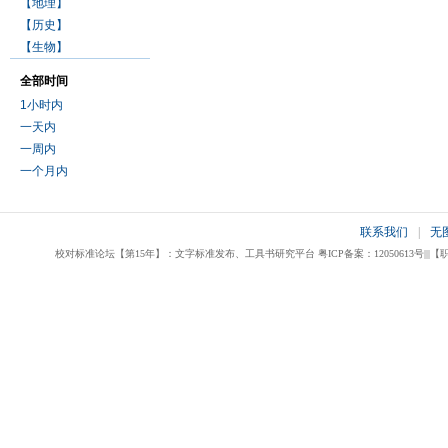
【地理】
【历史】
【生物】
全部时间
1小时内
一天内
一周内
一个月内
联系我们
|
无
校对标准论坛【第15年】：文字标准发布、工具书研究平台 粤ICP备案：12050613号|||【职业校