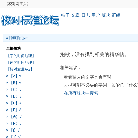
【校对网主页】
帖子
文章
日志
用户
版块
群组
«
隐藏侧边栏
全部版块
抱歉，没有找到相关的精华帖。
【字的时间地理】
【词的时间地理】
相关建议：
【校对标准A-Z】
× 【A】√
看看输入的文字是否有误
× 【B】√
去掉可能不必要的字词，如“的”、“什么
× 【C】√
在所有版块中搜索
× 【D】√
× 【E】√
× 【F】√
× 【G】√
× 【H】√
× 【I】√
× 【J】√