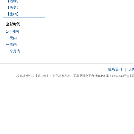
【地理】
【历史】
【生物】
全部时间
1小时内
一天内
一周内
一个月内
联系我们
|
无
校对标准论坛【第15年】：文字标准发布、工具书研究平台 粤ICP备案：12050613号|||【职业校