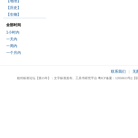
【地理】
【历史】
【生物】
全部时间
1小时内
一天内
一周内
一个月内
联系我们
|
无
校对标准论坛【第15年】：文字标准发布、工具书研究平台 粤ICP备案：12050613号|||【职业校