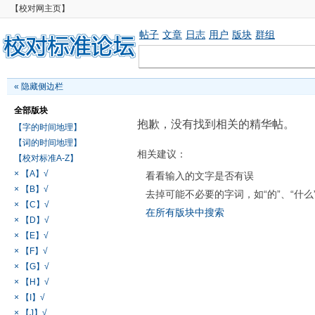
【校对网主页】
帖子
文章
日志
用户
版块
群组
«
隐藏侧边栏
全部版块
抱歉，没有找到相关的精华帖。
【字的时间地理】
【词的时间地理】
相关建议：
【校对标准A-Z】
× 【A】√
看看输入的文字是否有误
× 【B】√
去掉可能不必要的字词，如“的”、“什么
× 【C】√
在所有版块中搜索
× 【D】√
× 【E】√
× 【F】√
× 【G】√
× 【H】√
× 【I】√
× 【J】√