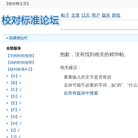
【校对网主页】
帖子
文章
日志
用户
版块
群组
«
隐藏侧边栏
全部版块
抱歉，没有找到相关的精华帖。
【字的时间地理】
【词的时间地理】
相关建议：
【校对标准A-Z】
× 【A】√
看看输入的文字是否有误
× 【B】√
去掉可能不必要的字词，如“的”、“什么
× 【C】√
在所有版块中搜索
× 【D】√
× 【E】√
× 【F】√
× 【G】√
× 【H】√
× 【I】√
× 【J】√