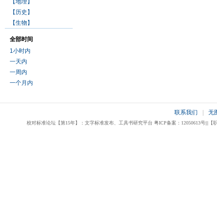
【地理】
【历史】
【生物】
全部时间
1小时内
一天内
一周内
一个月内
联系我们
|
无
校对标准论坛【第15年】：文字标准发布、工具书研究平台 粤ICP备案：12050613号|||【职业校