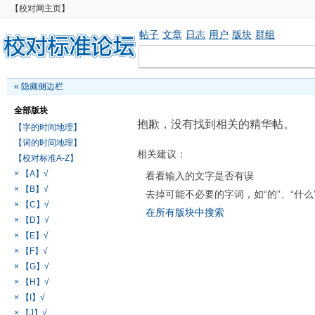
【校对网主页】
帖子
文章
日志
用户
版块
群组
«
隐藏侧边栏
全部版块
抱歉，没有找到相关的精华帖。
【字的时间地理】
【词的时间地理】
相关建议：
【校对标准A-Z】
× 【A】√
看看输入的文字是否有误
× 【B】√
去掉可能不必要的字词，如“的”、“什么
× 【C】√
在所有版块中搜索
× 【D】√
× 【E】√
× 【F】√
× 【G】√
× 【H】√
× 【I】√
× 【J】√