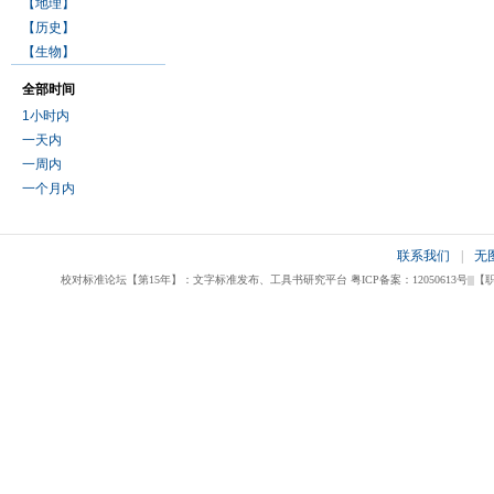
【地理】
【历史】
【生物】
全部时间
1小时内
一天内
一周内
一个月内
联系我们
|
无
校对标准论坛【第15年】：文字标准发布、工具书研究平台 粤ICP备案：12050613号|||【职业校