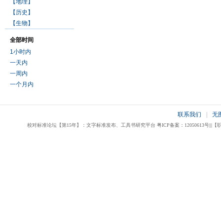
【地理】
【历史】
【生物】
全部时间
1小时内
一天内
一周内
一个月内
联系我们
|
无
校对标准论坛【第15年】：文字标准发布、工具书研究平台 粤ICP备案：12050613号|||【职业校