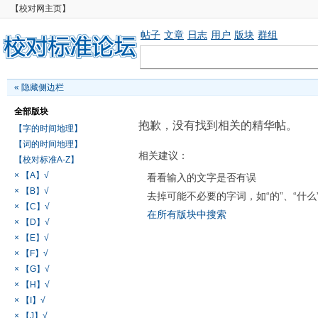
【校对网主页】
帖子
文章
日志
用户
版块
群组
«
隐藏侧边栏
全部版块
抱歉，没有找到相关的精华帖。
【字的时间地理】
【词的时间地理】
相关建议：
【校对标准A-Z】
× 【A】√
看看输入的文字是否有误
× 【B】√
去掉可能不必要的字词，如“的”、“什么
× 【C】√
在所有版块中搜索
× 【D】√
× 【E】√
× 【F】√
× 【G】√
× 【H】√
× 【I】√
× 【J】√