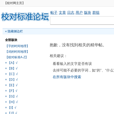
【校对网主页】
帖子
文章
日志
用户
版块
群组
«
隐藏侧边栏
全部版块
抱歉，没有找到相关的精华帖。
【字的时间地理】
【词的时间地理】
相关建议：
【校对标准A-Z】
× 【A】√
看看输入的文字是否有误
× 【B】√
去掉可能不必要的字词，如“的”、“什么
× 【C】√
在所有版块中搜索
× 【D】√
× 【E】√
× 【F】√
× 【G】√
× 【H】√
× 【I】√
× 【J】√