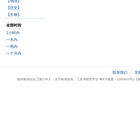
【地理】
【历史】
【生物】
全部时间
1小时内
一天内
一周内
一个月内
联系我们
|
无
校对标准论坛【第15年】：文字标准发布、工具书研究平台 粤ICP备案：12050613号|||【职业校