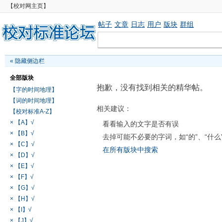
【校对网主页】
帖子
文章
日志
用户
版块
群组
«
隐藏侧边栏
全部版块
抱歉，没有找到相关的精华帖。
【字的时间地理】
【词的时间地理】
相关建议：
【校对标准A-Z】
× 【A】√
看看输入的文字是否有误
× 【B】√
去掉可能不必要的字词，如“的”、“什么
× 【C】√
在所有版块中搜索
× 【D】√
× 【E】√
× 【F】√
× 【G】√
× 【H】√
× 【I】√
× 【J】√