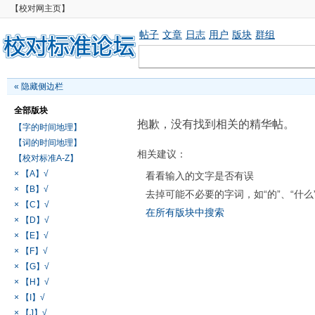
【校对网主页】
帖子
文章
日志
用户
版块
群组
«
隐藏侧边栏
全部版块
抱歉，没有找到相关的精华帖。
【字的时间地理】
【词的时间地理】
相关建议：
【校对标准A-Z】
× 【A】√
看看输入的文字是否有误
× 【B】√
去掉可能不必要的字词，如“的”、“什么
× 【C】√
在所有版块中搜索
× 【D】√
× 【E】√
× 【F】√
× 【G】√
× 【H】√
× 【I】√
× 【J】√