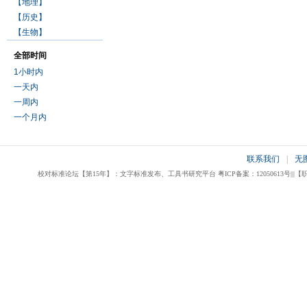
【地理】
【历史】
【生物】
全部时间
1小时内
一天内
一周内
一个月内
联系我们
|
无
校对标准论坛【第15年】：文字标准发布、工具书研究平台 粤ICP备案：12050613号|||【职业校