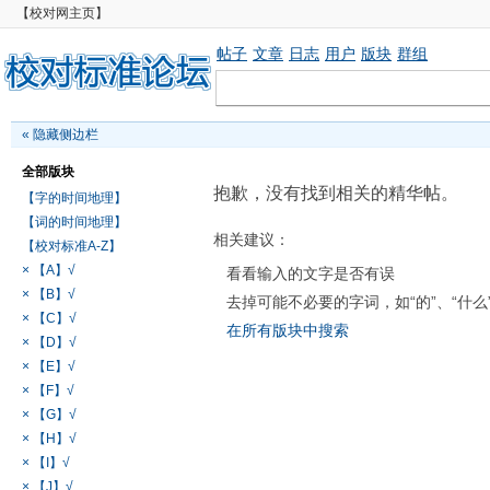
【校对网主页】
帖子
文章
日志
用户
版块
群组
«
隐藏侧边栏
全部版块
抱歉，没有找到相关的精华帖。
【字的时间地理】
【词的时间地理】
相关建议：
【校对标准A-Z】
× 【A】√
看看输入的文字是否有误
× 【B】√
去掉可能不必要的字词，如“的”、“什么
× 【C】√
在所有版块中搜索
× 【D】√
× 【E】√
× 【F】√
× 【G】√
× 【H】√
× 【I】√
× 【J】√