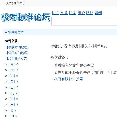
【校对网主页】
帖子
文章
日志
用户
版块
群组
«
隐藏侧边栏
全部版块
抱歉，没有找到相关的精华帖。
【字的时间地理】
【词的时间地理】
相关建议：
【校对标准A-Z】
× 【A】√
看看输入的文字是否有误
× 【B】√
去掉可能不必要的字词，如“的”、“什么
× 【C】√
在所有版块中搜索
× 【D】√
× 【E】√
× 【F】√
× 【G】√
× 【H】√
× 【I】√
× 【J】√