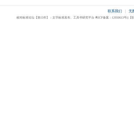
联系我们
|
无
校对标准论坛【第15年】：文字标准发布、工具书研究平台 粤ICP备案：12050613号|||【职业校