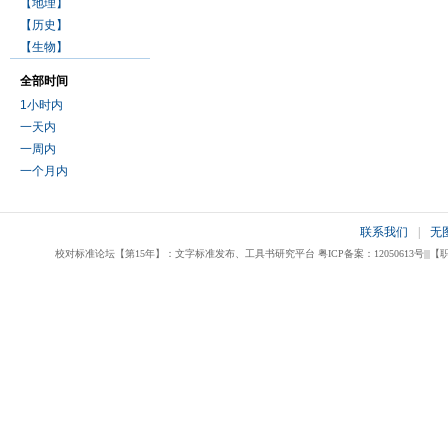
【地理】
【历史】
【生物】
全部时间
1小时内
一天内
一周内
一个月内
联系我们
|
无
校对标准论坛【第15年】：文字标准发布、工具书研究平台 粤ICP备案：12050613号|||【职业校