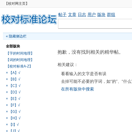
【校对网主页】
帖子
文章
日志
用户
版块
群组
«
隐藏侧边栏
全部版块
抱歉，没有找到相关的精华帖。
【字的时间地理】
【词的时间地理】
相关建议：
【校对标准A-Z】
× 【A】√
看看输入的文字是否有误
× 【B】√
去掉可能不必要的字词，如“的”、“什么
× 【C】√
在所有版块中搜索
× 【D】√
× 【E】√
× 【F】√
× 【G】√
× 【H】√
× 【I】√
× 【J】√