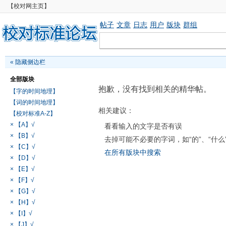
【校对网主页】
帖子
文章
日志
用户
版块
群组
«
隐藏侧边栏
全部版块
抱歉，没有找到相关的精华帖。
【字的时间地理】
【词的时间地理】
相关建议：
【校对标准A-Z】
× 【A】√
看看输入的文字是否有误
× 【B】√
去掉可能不必要的字词，如“的”、“什么
× 【C】√
在所有版块中搜索
× 【D】√
× 【E】√
× 【F】√
× 【G】√
× 【H】√
× 【I】√
× 【J】√