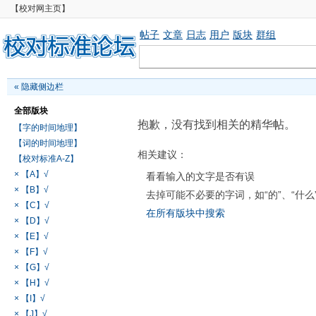
【校对网主页】
帖子
文章
日志
用户
版块
群组
«
隐藏侧边栏
全部版块
抱歉，没有找到相关的精华帖。
【字的时间地理】
【词的时间地理】
相关建议：
【校对标准A-Z】
× 【A】√
看看输入的文字是否有误
× 【B】√
去掉可能不必要的字词，如“的”、“什么
× 【C】√
在所有版块中搜索
× 【D】√
× 【E】√
× 【F】√
× 【G】√
× 【H】√
× 【I】√
× 【J】√