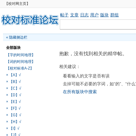
【校对网主页】
帖子
文章
日志
用户
版块
群组
«
隐藏侧边栏
全部版块
抱歉，没有找到相关的精华帖。
【字的时间地理】
【词的时间地理】
相关建议：
【校对标准A-Z】
× 【A】√
看看输入的文字是否有误
× 【B】√
去掉可能不必要的字词，如“的”、“什么
× 【C】√
在所有版块中搜索
× 【D】√
× 【E】√
× 【F】√
× 【G】√
× 【H】√
× 【I】√
× 【J】√