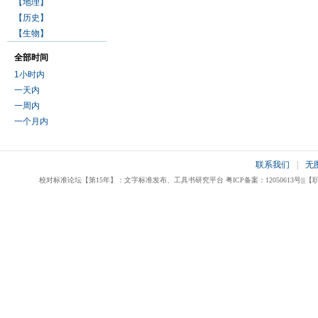
【地理】
【历史】
【生物】
全部时间
1小时内
一天内
一周内
一个月内
联系我们
|
无
校对标准论坛【第15年】：文字标准发布、工具书研究平台 粤ICP备案：12050613号|||【职业校