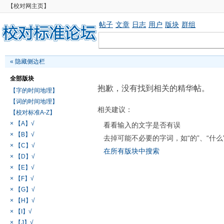
【校对网主页】
帖子
文章
日志
用户
版块
群组
«
隐藏侧边栏
全部版块
抱歉，没有找到相关的精华帖。
【字的时间地理】
【词的时间地理】
相关建议：
【校对标准A-Z】
× 【A】√
看看输入的文字是否有误
× 【B】√
去掉可能不必要的字词，如“的”、“什么
× 【C】√
在所有版块中搜索
× 【D】√
× 【E】√
× 【F】√
× 【G】√
× 【H】√
× 【I】√
× 【J】√