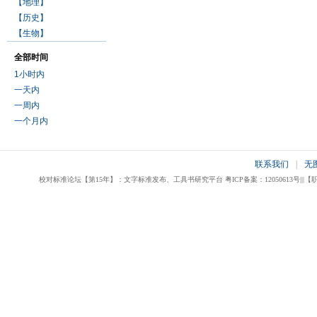
【地理】
【历史】
【生物】
全部时间
1小时内
一天内
一周内
一个月内
联系我们
|
无
校对标准论坛【第15年】：文字标准发布、工具书研究平台 粤ICP备案：12050613号|||【职业校