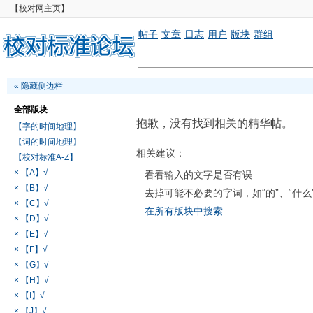
【校对网主页】
帖子
文章
日志
用户
版块
群组
«
隐藏侧边栏
全部版块
抱歉，没有找到相关的精华帖。
【字的时间地理】
【词的时间地理】
相关建议：
【校对标准A-Z】
× 【A】√
看看输入的文字是否有误
× 【B】√
去掉可能不必要的字词，如“的”、“什么
× 【C】√
在所有版块中搜索
× 【D】√
× 【E】√
× 【F】√
× 【G】√
× 【H】√
× 【I】√
× 【J】√