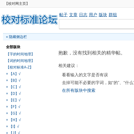
【校对网主页】
帖子
文章
日志
用户
版块
群组
«
隐藏侧边栏
全部版块
抱歉，没有找到相关的精华帖。
【字的时间地理】
【词的时间地理】
相关建议：
【校对标准A-Z】
× 【A】√
看看输入的文字是否有误
× 【B】√
去掉可能不必要的字词，如“的”、“什么
× 【C】√
在所有版块中搜索
× 【D】√
× 【E】√
× 【F】√
× 【G】√
× 【H】√
× 【I】√
× 【J】√