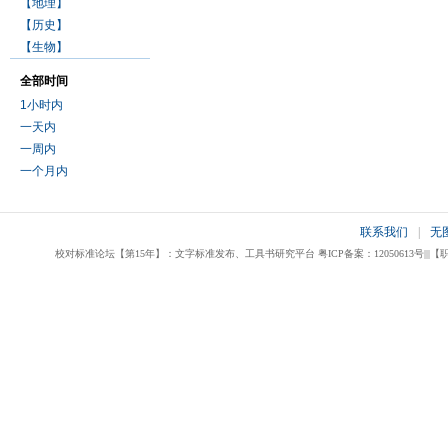
【地理】
【历史】
【生物】
全部时间
1小时内
一天内
一周内
一个月内
联系我们
|
无
校对标准论坛【第15年】：文字标准发布、工具书研究平台 粤ICP备案：12050613号|||【职业校