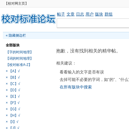
【校对网主页】
帖子
文章
日志
用户
版块
群组
«
隐藏侧边栏
全部版块
抱歉，没有找到相关的精华帖。
【字的时间地理】
【词的时间地理】
相关建议：
【校对标准A-Z】
× 【A】√
看看输入的文字是否有误
× 【B】√
去掉可能不必要的字词，如“的”、“什么
× 【C】√
在所有版块中搜索
× 【D】√
× 【E】√
× 【F】√
× 【G】√
× 【H】√
× 【I】√
× 【J】√