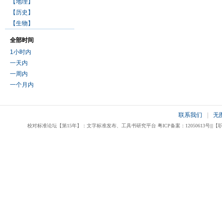
【地理】
【历史】
【生物】
全部时间
1小时内
一天内
一周内
一个月内
联系我们
|
无
校对标准论坛【第15年】：文字标准发布、工具书研究平台 粤ICP备案：12050613号|||【职业校