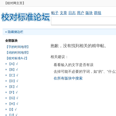
【校对网主页】
帖子
文章
日志
用户
版块
群组
«
隐藏侧边栏
全部版块
抱歉，没有找到相关的精华帖。
【字的时间地理】
【词的时间地理】
相关建议：
【校对标准A-Z】
× 【A】√
看看输入的文字是否有误
× 【B】√
去掉可能不必要的字词，如“的”、“什么
× 【C】√
在所有版块中搜索
× 【D】√
× 【E】√
× 【F】√
× 【G】√
× 【H】√
× 【I】√
× 【J】√