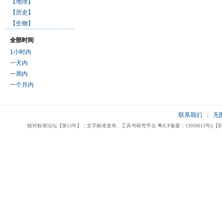
【地理】
【历史】
【生物】
全部时间
1小时内
一天内
一周内
一个月内
联系我们
|
无
校对标准论坛【第15年】：文字标准发布、工具书研究平台 粤ICP备案：12050613号|||【职业校