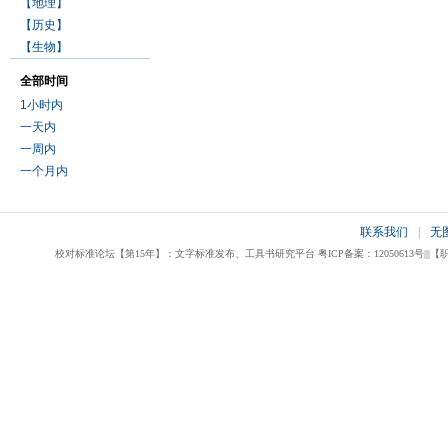
【地理】
【历史】
【生物】
全部时间
1小时内
一天内
一周内
一个月内
联系我们
|
无
校对标准论坛【第15年】：文字标准发布、工具书研究平台 粤ICP备案：12050613号|||【职业校