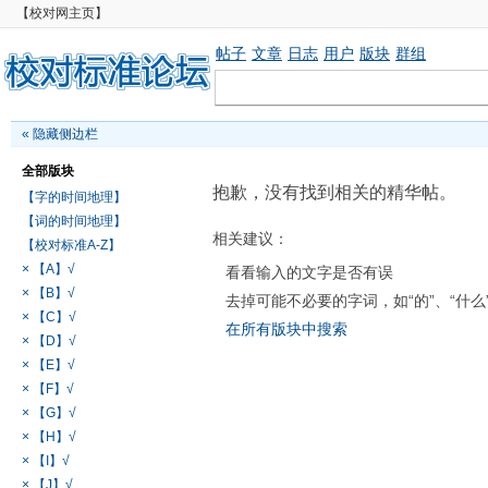
【校对网主页】
帖子
文章
日志
用户
版块
群组
«
隐藏侧边栏
全部版块
抱歉，没有找到相关的精华帖。
【字的时间地理】
【词的时间地理】
相关建议：
【校对标准A-Z】
× 【A】√
看看输入的文字是否有误
× 【B】√
去掉可能不必要的字词，如“的”、“什么
× 【C】√
在所有版块中搜索
× 【D】√
× 【E】√
× 【F】√
× 【G】√
× 【H】√
× 【I】√
× 【J】√