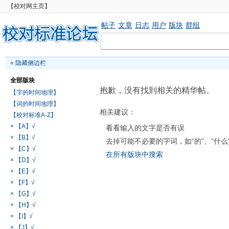
【校对网主页】
帖子
文章
日志
用户
版块
群组
«
隐藏侧边栏
全部版块
抱歉，没有找到相关的精华帖。
【字的时间地理】
【词的时间地理】
相关建议：
【校对标准A-Z】
× 【A】√
看看输入的文字是否有误
× 【B】√
去掉可能不必要的字词，如“的”、“什么
× 【C】√
在所有版块中搜索
× 【D】√
× 【E】√
× 【F】√
× 【G】√
× 【H】√
× 【I】√
× 【J】√