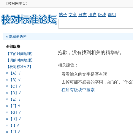
【校对网主页】
帖子
文章
日志
用户
版块
群组
«
隐藏侧边栏
全部版块
抱歉，没有找到相关的精华帖。
【字的时间地理】
【词的时间地理】
相关建议：
【校对标准A-Z】
× 【A】√
看看输入的文字是否有误
× 【B】√
去掉可能不必要的字词，如“的”、“什么
× 【C】√
在所有版块中搜索
× 【D】√
× 【E】√
× 【F】√
× 【G】√
× 【H】√
× 【I】√
× 【J】√