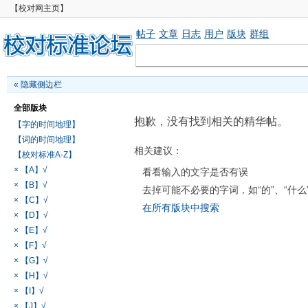
【校对网主页】
帖子
文章
日志
用户
版块
群组
«
隐藏侧边栏
全部版块
抱歉，没有找到相关的精华帖。
【字的时间地理】
【词的时间地理】
相关建议：
【校对标准A-Z】
× 【A】√
看看输入的文字是否有误
× 【B】√
去掉可能不必要的字词，如“的”、“什么
× 【C】√
在所有版块中搜索
× 【D】√
× 【E】√
× 【F】√
× 【G】√
× 【H】√
× 【I】√
× 【J】√