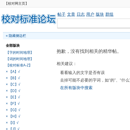
【校对网主页】
帖子
文章
日志
用户
版块
群组
«
隐藏侧边栏
全部版块
抱歉，没有找到相关的精华帖。
【字的时间地理】
【词的时间地理】
相关建议：
【校对标准A-Z】
× 【A】√
看看输入的文字是否有误
× 【B】√
去掉可能不必要的字词，如“的”、“什么
× 【C】√
在所有版块中搜索
× 【D】√
× 【E】√
× 【F】√
× 【G】√
× 【H】√
× 【I】√
× 【J】√