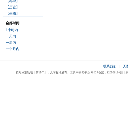
【地理】
【历史】
【生物】
全部时间
1小时内
一天内
一周内
一个月内
联系我们
|
无
校对标准论坛【第15年】：文字标准发布、工具书研究平台 粤ICP备案：12050613号|||【职业校