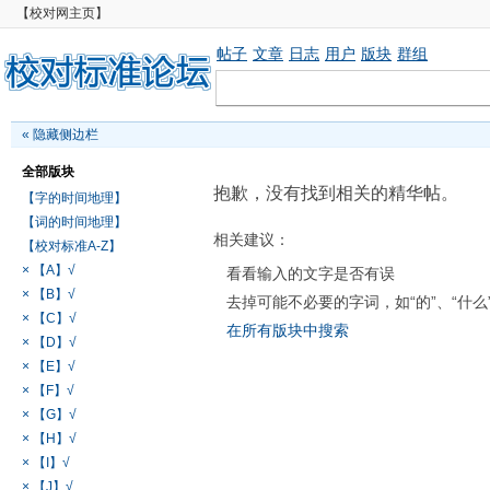
【校对网主页】
帖子
文章
日志
用户
版块
群组
«
隐藏侧边栏
全部版块
抱歉，没有找到相关的精华帖。
【字的时间地理】
【词的时间地理】
相关建议：
【校对标准A-Z】
× 【A】√
看看输入的文字是否有误
× 【B】√
去掉可能不必要的字词，如“的”、“什么
× 【C】√
在所有版块中搜索
× 【D】√
× 【E】√
× 【F】√
× 【G】√
× 【H】√
× 【I】√
× 【J】√