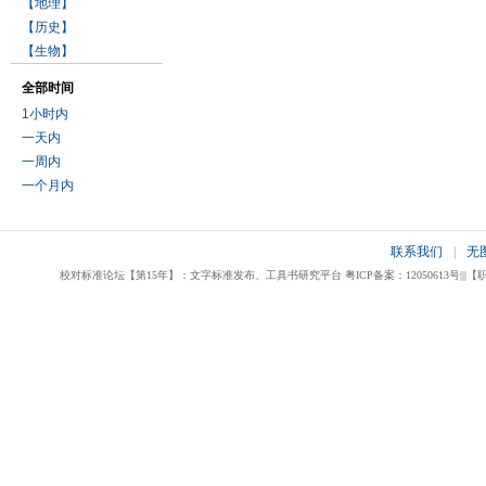
【地理】
【历史】
【生物】
全部时间
1小时内
一天内
一周内
一个月内
联系我们
|
无
校对标准论坛【第15年】：文字标准发布、工具书研究平台 粤ICP备案：12050613号|||【职业校