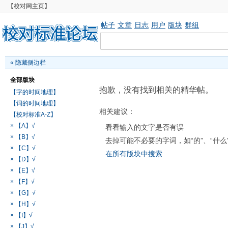
【校对网主页】
帖子
文章
日志
用户
版块
群组
«
隐藏侧边栏
全部版块
抱歉，没有找到相关的精华帖。
【字的时间地理】
【词的时间地理】
相关建议：
【校对标准A-Z】
× 【A】√
看看输入的文字是否有误
× 【B】√
去掉可能不必要的字词，如“的”、“什么
× 【C】√
在所有版块中搜索
× 【D】√
× 【E】√
× 【F】√
× 【G】√
× 【H】√
× 【I】√
× 【J】√