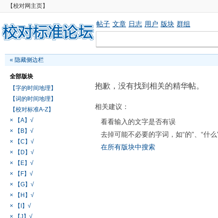
【校对网主页】
帖子
文章
日志
用户
版块
群组
«
隐藏侧边栏
全部版块
抱歉，没有找到相关的精华帖。
【字的时间地理】
【词的时间地理】
相关建议：
【校对标准A-Z】
× 【A】√
看看输入的文字是否有误
× 【B】√
去掉可能不必要的字词，如“的”、“什么
× 【C】√
在所有版块中搜索
× 【D】√
× 【E】√
× 【F】√
× 【G】√
× 【H】√
× 【I】√
× 【J】√