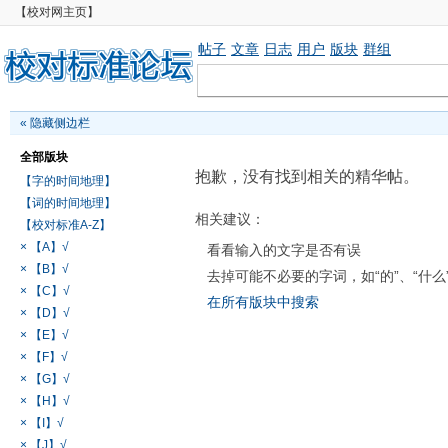
【校对网主页】
帖子
文章
日志
用户
版块
群组
«
隐藏侧边栏
全部版块
抱歉，没有找到相关的精华帖。
【字的时间地理】
【词的时间地理】
相关建议：
【校对标准A-Z】
× 【A】√
看看输入的文字是否有误
× 【B】√
去掉可能不必要的字词，如“的”、“什么
× 【C】√
在所有版块中搜索
× 【D】√
× 【E】√
× 【F】√
× 【G】√
× 【H】√
× 【I】√
× 【J】√