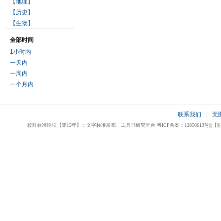
【地理】
【历史】
【生物】
全部时间
1小时内
一天内
一周内
一个月内
联系我们
|
无
校对标准论坛【第15年】：文字标准发布、工具书研究平台 粤ICP备案：12050613号|||【职业校