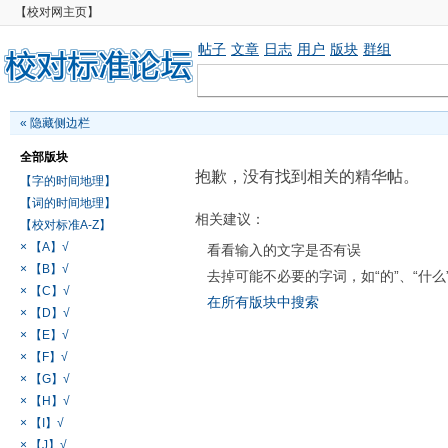
【校对网主页】
帖子
文章
日志
用户
版块
群组
«
隐藏侧边栏
全部版块
抱歉，没有找到相关的精华帖。
【字的时间地理】
【词的时间地理】
相关建议：
【校对标准A-Z】
× 【A】√
看看输入的文字是否有误
× 【B】√
去掉可能不必要的字词，如“的”、“什么
× 【C】√
在所有版块中搜索
× 【D】√
× 【E】√
× 【F】√
× 【G】√
× 【H】√
× 【I】√
× 【J】√