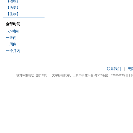
【地理】
【历史】
【生物】
全部时间
1小时内
一天内
一周内
一个月内
联系我们
|
无
校对标准论坛【第15年】：文字标准发布、工具书研究平台 粤ICP备案：12050613号|||【职业校