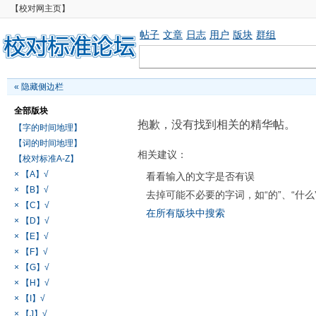
【校对网主页】
帖子
文章
日志
用户
版块
群组
«
隐藏侧边栏
全部版块
抱歉，没有找到相关的精华帖。
【字的时间地理】
【词的时间地理】
相关建议：
【校对标准A-Z】
× 【A】√
看看输入的文字是否有误
× 【B】√
去掉可能不必要的字词，如“的”、“什么
× 【C】√
在所有版块中搜索
× 【D】√
× 【E】√
× 【F】√
× 【G】√
× 【H】√
× 【I】√
× 【J】√