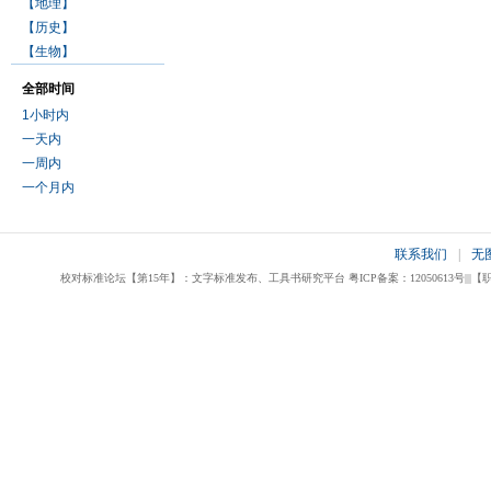
【地理】
【历史】
【生物】
全部时间
1小时内
一天内
一周内
一个月内
联系我们
|
无
校对标准论坛【第15年】：文字标准发布、工具书研究平台 粤ICP备案：12050613号|||【职业校