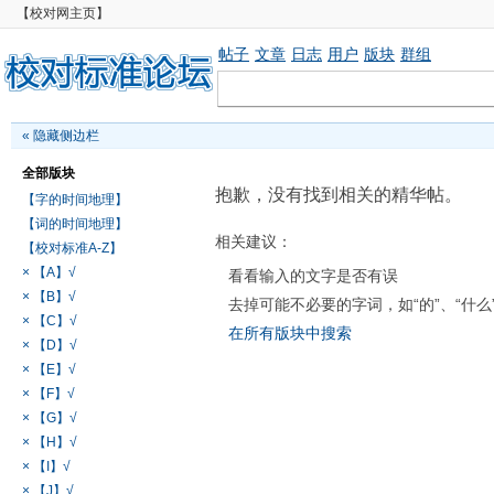
【校对网主页】
帖子
文章
日志
用户
版块
群组
«
隐藏侧边栏
全部版块
抱歉，没有找到相关的精华帖。
【字的时间地理】
【词的时间地理】
相关建议：
【校对标准A-Z】
× 【A】√
看看输入的文字是否有误
× 【B】√
去掉可能不必要的字词，如“的”、“什么
× 【C】√
在所有版块中搜索
× 【D】√
× 【E】√
× 【F】√
× 【G】√
× 【H】√
× 【I】√
× 【J】√