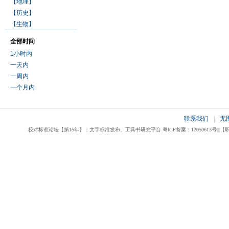
【地理】
【历史】
【生物】
全部时间
1小时内
一天内
一周内
一个月内
联系我们
|
无
校对标准论坛【第15年】：文字标准发布、工具书研究平台 粤ICP备案：12050613号|||【职业校