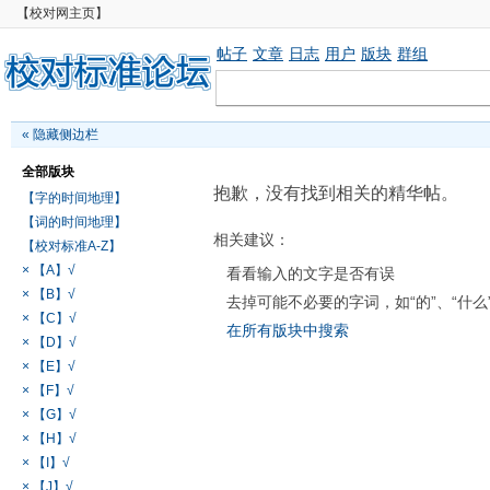
【校对网主页】
帖子
文章
日志
用户
版块
群组
«
隐藏侧边栏
全部版块
抱歉，没有找到相关的精华帖。
【字的时间地理】
【词的时间地理】
相关建议：
【校对标准A-Z】
× 【A】√
看看输入的文字是否有误
× 【B】√
去掉可能不必要的字词，如“的”、“什么
× 【C】√
在所有版块中搜索
× 【D】√
× 【E】√
× 【F】√
× 【G】√
× 【H】√
× 【I】√
× 【J】√